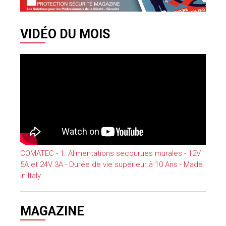
VIDÉO DU MOIS
COMATEC - 1. Alimentations secourues murales - 12V
5A et 24V 3A - Durée de vie supérieur à 10 Ans - Made
in Italy
MAGAZINE