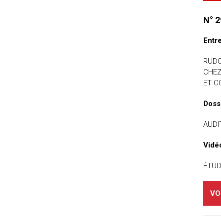
N° 2
Entr
RUDO
CHEZ
ET C
Doss
AUDI
Vidé
ÉTUD
VO