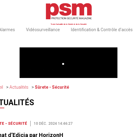
Toute l'actualité de la Sûreté et de la Sécurité
 Alarmes
Vidéosurveillance
Identification & Contrôle d'accès
il
Actualités
Sûrete - Sécurité
TUALITÉS
TE - SÉCURITÉ
10 DÉC. 2024 14:46:27
at d’Edicia par HorizonH