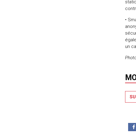
stati
contr
• Sma
anony
sécur
égale
un ca
Photo
MO
SU