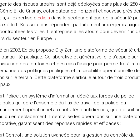
ligente des risques urbains, sont déjà déployées dans plus de 250 vi
Côme B. de Crisnay, cofondateur de HorizonH et nouveau préside
ia, « l’expertise d’
Edicia
dans le secteur critique de la sécurité pu
a séduit. Ses solutions répondent parfaitement aux enjeux auxque
confrontées les villes. L’entreprise a les atouts pour devenir l’un d
rs du secteur en Europe. »
 en 2003, Edicia propose City Zen, une plateforme de sécurité ur
 tranquillité publique. Collaborative et générative, elle s’appuie sur
issance des territoires et des cas d'usage pour permettre à la foi
rnance des politiques publiques et la faisabilité opérationnelle d
ns sur le terrain. Cette plateforme s'articule autour de trois produi
ipaux :
rt Police : un système d'information dédié aux forces de police
ipales qui gère l'ensemble du flux de travail de la police, du
ndement opérationnel aux activités quotidiennes, que ce soit a
u ou en déplacement. Il centralise les opérations sur une platefo
borative, garantissant des réponses rapides et efficaces ;
rt Control : une solution avancée pour la gestion du contrôle du