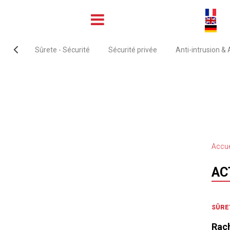
Sûrete - Sécurité
Sécurité privée
Anti-intrusion &
Accue
AC
SÛRE
Rach