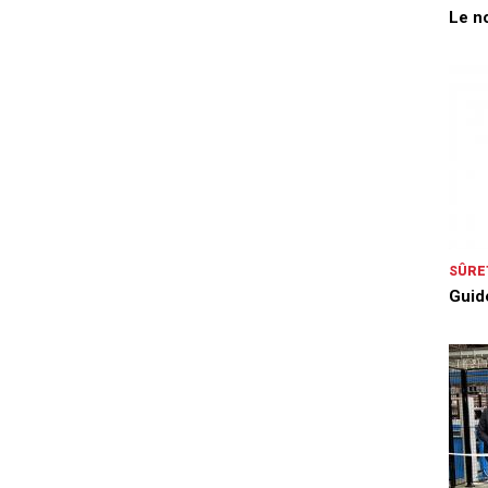
Le n
SÛRE
Guid