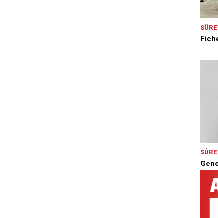
SÛRE
Fiche
SÛRE
Genet