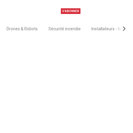
S'ABONNER
Drones & Robots
Sécurité incendie
Installateurs - Intégra