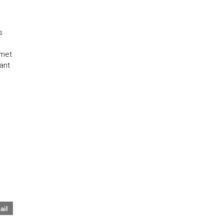
s
rmet
ant
ail