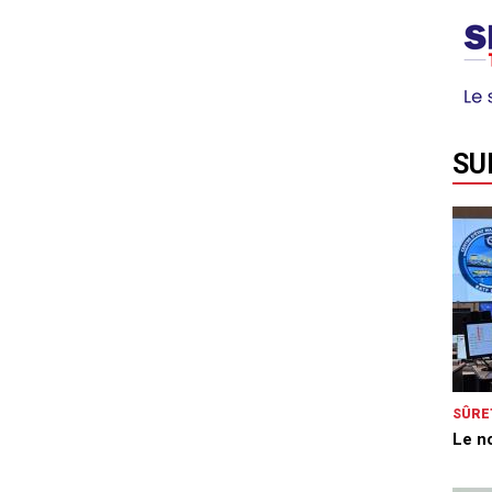
SU
SÛRE
Le n