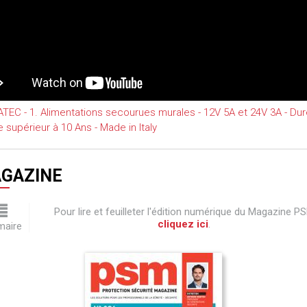
EC - 1. Alimentations secourues murales - 12V 5A et 24V 3A - Du
e supérieur à 10 Ans - Made in Italy
GAZINE
Pour lire et feuilleter l'édition numérique du Magazine P
cliquez ici
.
aire