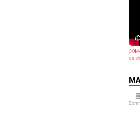
uteurs
COMAT
de vi
MA
Somm