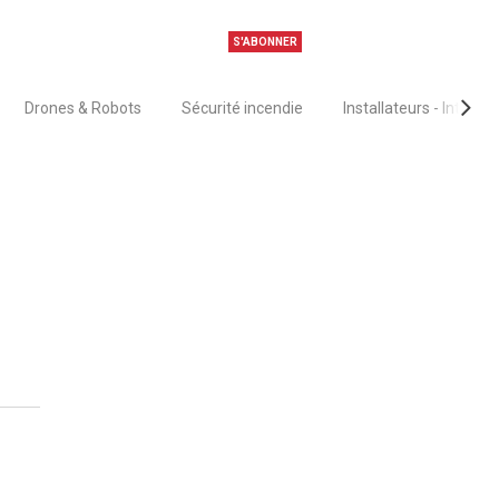
S'ABONNER
Drones & Robots
Sécurité incendie
Installateurs - Intégra