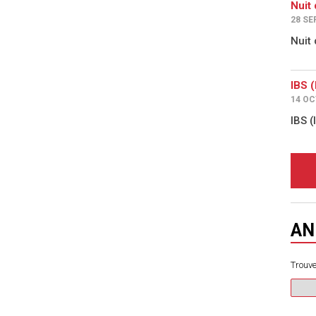
Nuit 
28 SE
Nuit 
IBS 
14 OC
IBS 
AN
Trouve