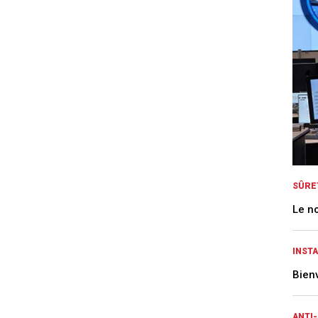
SÛRE
Le n
INST
Bien
ANTI