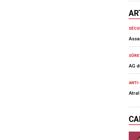
AR
SÉCU
Assa
SÛRE
AG d
ANTI
Atra
CA