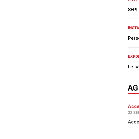
SFPI
INST
Pers
EXPO
Le s
AG
Acce
22 SE
Acce