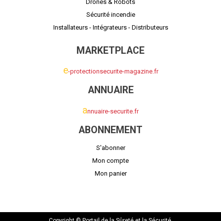
Drones & Robots
Sécurité incendie
Installateurs - Intégrateurs - Distributeurs
MARKETPLACE
e
-protectionsecurite-magazine.fr
ANNUAIRE
a
nnuaire-securite.fr
ABONNEMENT
S'abonner
Mon compte
Mon panier
Copyright © Portail de la Sûreté et la Sécurité.