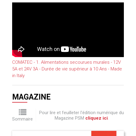
COMATEC - 1. Alimentations secourues murales - 12V
5A et 24V 3A - Durée de vie supérieur à 10 Ans - Made
in Italy
MAGAZINE
Pour lire et feuilleter l'édition numérique du
Magazine PSM
cliquez ici
.
Sommaire