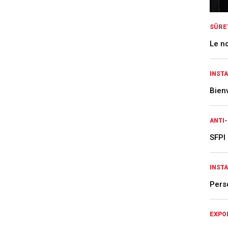
SÛRE
Le n
INST
Bien
ANTI
SFPI
INST
Pers
EXPO