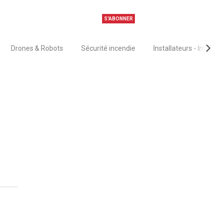
S'ABONNER
Drones & Robots
Sécurité incendie
Installateurs - Intégra