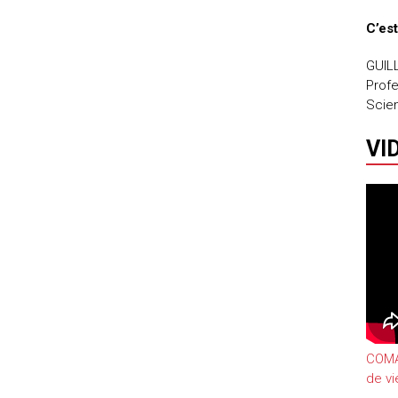
C’est
GUIL
Profe
Scie
VI
COMAT
de vi