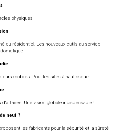
s
acles physiques
sion
é du résidentiel. Les nouveaux outils au service
a domotique
ndie
cteurs mobiles. Pour les sites à haut risque
ue
 d'affaires. Une vision globale indispensable !
 de neuf ?
roposent les fabricants pour la sécurité et la sûreté