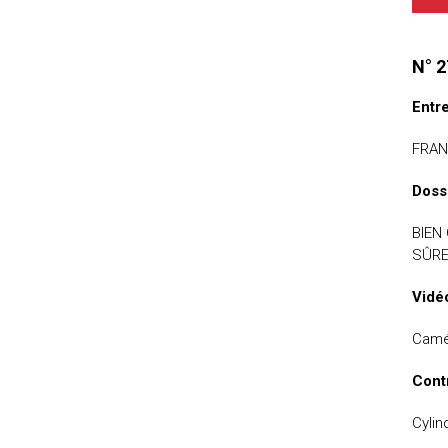
uteurs
N° 2
Entr
FRAN
Doss
BIEN
SÛRE
Vidé
Camér
Cont
Cylin