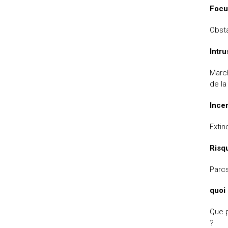
Focu
Obst
Intru
March
de l
Ince
Extin
Risq
Parcs
quoi
Que p
?