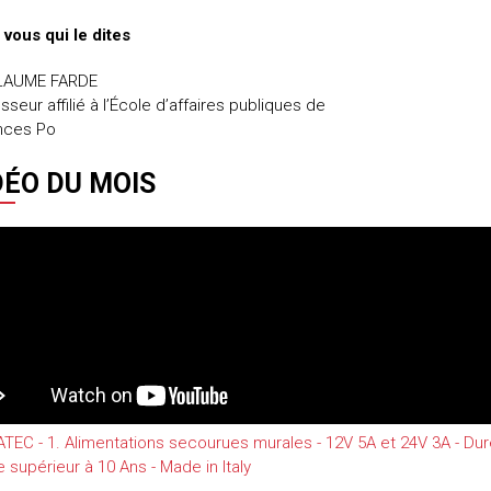
 vous qui le dites
LAUME FARDE
sseur affilié à l’École d’affaires publiques de
nces Po
DÉO DU MOIS
EC - 1. Alimentations secourues murales - 12V 5A et 24V 3A - Du
e supérieur à 10 Ans - Made in Italy