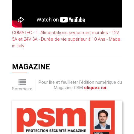
COMATEC - 1. Alimentations secourues murales - 12V
5A et 24V 3A - Durée de vie supérieur à 10 Ans - Made
in Italy
MAGAZINE
Pour lire et feuilleter l'édition numérique du
Magazine PSM
cliquez ici
.
Sommaire