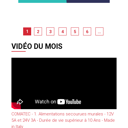
1
2
3
4
5
6
…
VIDÉO DU MOIS
COMATEC - 1. Alimentations secourues murales - 12V
5A et 24V 3A - Durée de vie supérieur à 10 Ans - Made
in Italy