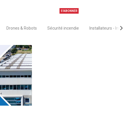
S'ABONNER
Drones & Robots
Sécurité incendie
Installateurs - Intégra