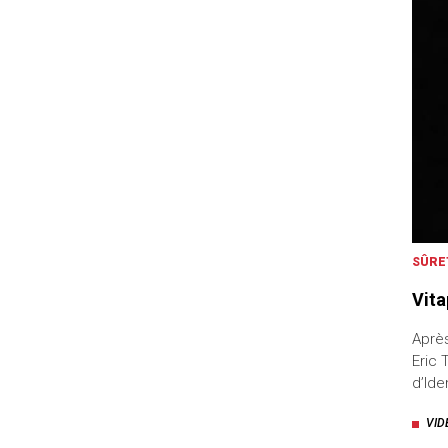
SÛRE
Vita
Après
Eric 
d’Ide
VID