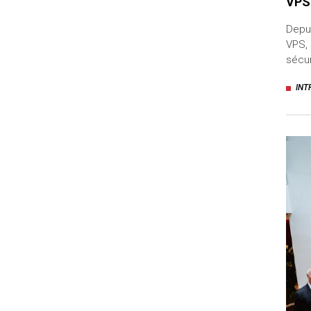
VPSi
Depui
VPS, 
sécur
INT