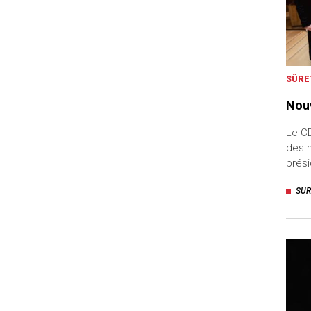
SÛRE
Nou
Le CD
des n
prési
SUR