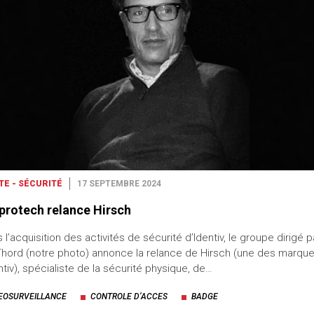
TE - SÉCURITÉ
17 SEPTEMBRE 2024
protech relance Hirsch
 l’acquisition des activités de sécurité d’Identiv, le groupe dirigé p
Thord (notre photo) annonce la relance de Hirsch (une des marqu
ntiv), spécialiste de la sécurité physique, de…
EOSURVEILLANCE
CONTROLE D’ACCES
BADGE