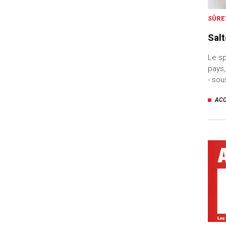
uteurs
SÛRE
Sal
Le sp
pays,
- so
AC